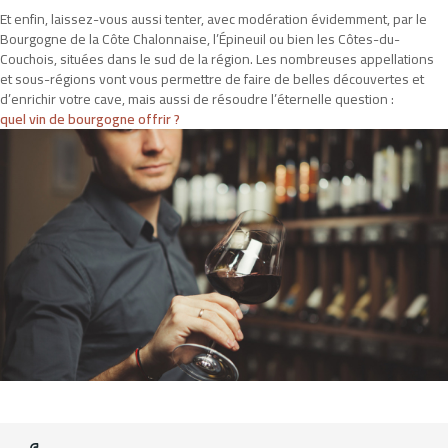
Et enfin, laissez-vous aussi tenter, avec modération évidemment, par le
Bourgogne de la Côte Chalonnaise, l’Épineuil ou bien les Côtes-du-
Couchois, situées dans le sud de la région. Les nombreuses appellations
et sous-régions vont vous permettre de faire de belles découvertes et
d’enrichir votre cave, mais aussi de résoudre l’éternelle question :
quel vin de bourgogne offrir ?
Pour satisfaire à toutes vos demandes, l’équipe de l’hôtel « Le
Rempart » vous offre un service d’exception à la hauteur de vos
exigences.
Hôtel Le Rempart
2 Avenue Gambetta,
71700 Tournus