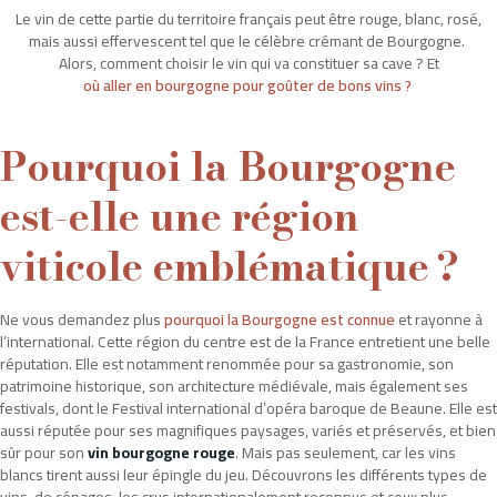
Le vin de cette partie du territoire français peut être rouge, blanc, rosé,
Coffrets cadeaux
mais aussi effervescent tel que le célèbre crémant de Bourgogne.
Alors, comment choisir le vin qui va constituer sa cave ? Et
où aller en bourgogne pour goûter de bons vins ?
Accueil
L'hôtel
Pourquoi la Bourgogne
Nos chambres et suites
est-elle une région
Le pub
viticole emblématique ?
La brasserie
Événements privés ou professionels
Ne vous demandez plus
pourquoi la Bourgogne est connue
et rayonne à
Nos offres
l’international. Cette région du centre est de la France entretient une belle
réputation. Elle est notamment renommée pour sa gastronomie, son
La région
patrimoine historique, son architecture médiévale, mais également ses
festivals, dont le Festival international d’opéra baroque de Beaune. Elle est
Offres d'emploi
aussi réputée pour ses magnifiques paysages, variés et préservés, et bien
Contact
sûr pour son
vin bourgogne rouge
. Mais pas seulement, car les vins
blancs tirent aussi leur épingle du jeu. Découvrons les différents types de