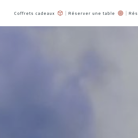
Coffrets cadeaux
Réserver une table
Rés