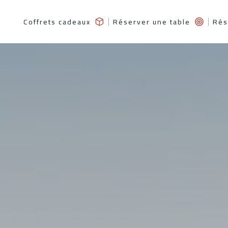
Coffrets cadeaux
Réserver une table
Rés