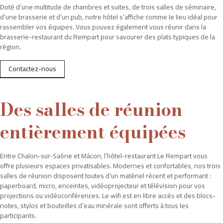
Doté d’une multitude de chambres et suites, de trois salles de séminaire,
L'hôtel
d’une brasserie et d’un pub, notre hôtel s’affiche comme le lieu idéal pour
rassembler vos équipes. Vous pouvez également vous réunir dans la
Nos chambres et suites
brasserie-restaurant du Rempart pour savourer des plats typiques de la
Le pub
région.
La brasserie
Contactez-nous
Événements privés ou professionels
Nos offres
Des salles de réunion
La région
entièrement équipées
Offres d'emploi
Contact
Entre Chalon-sur-Saône et Mâcon, l’hôtel-restaurant Le Rempart vous
offre plusieurs espaces privatisables. Modernes et confortables, nos trois
salles de réunion disposent toutes d’un matériel récent et performant :
paperboard, micro, enceintes, vidéoprojecteur et télévision pour vos
projections ou vidéoconférences. Le wifi est en libre accès et des blocs-
notes, stylos et bouteilles d’eau minérale sont offerts à tous les
participants.