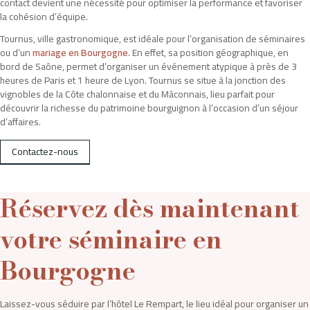
contact devient une nécessité pour optimiser la performance et favoriser
la cohésion d’équipe.
Tournus, ville gastronomique, est idéale pour l’organisation de séminaires
ou d’un
mariage en Bourgogne
. En effet, sa position géographique, en
bord de Saône, permet d’organiser un événement atypique à près de 3
heures de Paris et 1 heure de Lyon. Tournus se situe à la jonction des
vignobles de la Côte chalonnaise et du Mâconnais, lieu parfait pour
découvrir la richesse du patrimoine bourguignon à l’occasion d’un séjour
d’affaires.
Contactez-nous
Pour satisfaire à toutes vos demandes, l’équipe de l’hôtel « Le
Rempart » vous offre un service d’exception à la hauteur de vos
Réservez dès maintenant
exigences.
Hôtel Le Rempart
votre séminaire en
2 Avenue Gambetta,
71700 Tournus
Bourgogne
0385511056
Laissez-vous séduire par l’hôtel Le Rempart, le lieu idéal pour organiser un